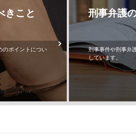
べきこと
刑事弁護
めのポイントについ
刑事事件や刑事弁
しています。