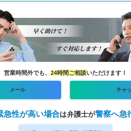
営業時間外でも、
24時間ご相談
いただけます！
メール
チャ
緊急性が高い場合
警察へ急
は
弁護士が