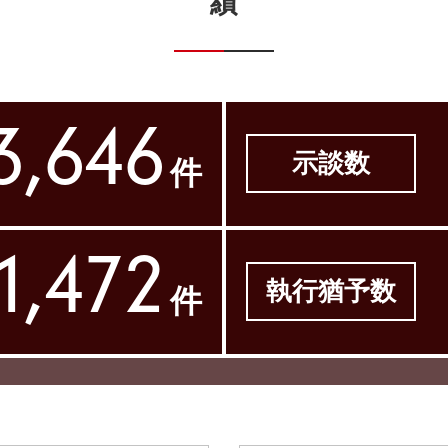
績
3,646
示談数
件
1,472
執行猶予数
件