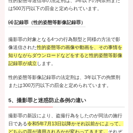
性的姿態等送信罪の法定刑は、5年以下の拘禁刑また
は500万円以下の罰金と定められています。
⑷ 記録罪（性的姿態等影像記録罪）
撮影罪の対象となる4つの行為類型と同様の方法で影
像送信された
性的姿態等の画像や動画を、その事情を
知りながらダウンロードなどをすると性的姿態等影像
記録罪が成立
します。
性的姿態等影像記録罪の法定刑は、3年以下の拘禁刑
または300万円以下の罰金と定められています。
5、撮影罪と迷惑防止条例の違い
撮影罪の新設により、盗撮行為をしたのが同法の施行
日である
令和5年7月13日以降かそれ以前かによって、
どちらの罪が適用されるかが変わってきます。
それぞ