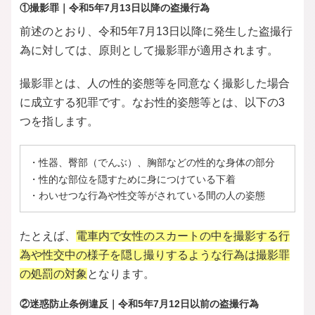
①撮影罪｜令和5年7月13日以降の盗撮行為
前述のとおり、令和5年7月13日以降に発生した盗撮行
為に対しては、原則として撮影罪が適用されます。
撮影罪とは、人の性的姿態等を同意なく撮影した場合
に成立する犯罪です。なお性的姿態等とは、以下の3
つを指します。
・性器、臀部（でんぶ）、胸部などの性的な身体の部分
・性的な部位を隠すために身につけている下着
・わいせつな行為や性交等がされている間の人の姿態
たとえば、
電車内で女性のスカートの中を撮影する行
為や性交中の様子を隠し撮りするような行為は撮影罪
の処罰の対象
となります。
②迷惑防止条例違反｜令和5年7月12日以前の盗撮行為