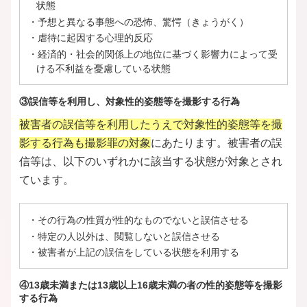
状態
・予想と異なる事態への恐怖、驚愕（きょうがく）
・虐待に起因する心理的反応
・経済的・社会的関係上の地位に基づく影響力によって受
ける不利益を憂慮している状態
③誤信等を利用し、対象性的姿態等を撮影する行為
被害者の誤信等を利用したうえで対象性的姿態等を撮
影する行為も撮影罪の対象
にあたります。被害者の誤
信等は、以下のいずれかに該当する状態が対象とされ
ています。
・その行為の性質が性的なものでないと誤信させる
・特定の人以外は、閲覧しないと誤信させる
・被害者が上記の誤信をしている状態を利用する
④13歳未満または13歳以上16歳未満の者の性的姿態等を撮影
する行為