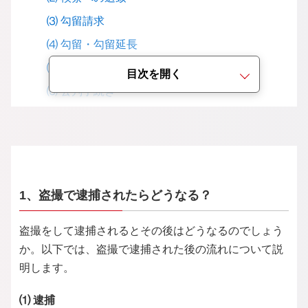
⑶ 勾留請求
⑷ 勾留・勾留延長
⑸ 起訴または不起訴の決定
目次を開く
⑹ 公判手続き
⑺ 判決
2、盗撮行為で問われる罪
⑴「性的姿態撮影等処罰法」施行により「撮影
罪」が新設
1、盗撮で逮捕されたらどうなる？
⑵ 盗撮行為で成立し得る犯罪
3、撮影罪とは？
盗撮をして逮捕されるとその後はどうなるのでしょう
⑴ 撮影罪の対象となる4つの行為類型
か。以下では、盗撮で逮捕された後の流れについて説
⑵ 撮影罪の刑罰
明します。
⑶ 撮影罪の時効
⑴ 逮捕