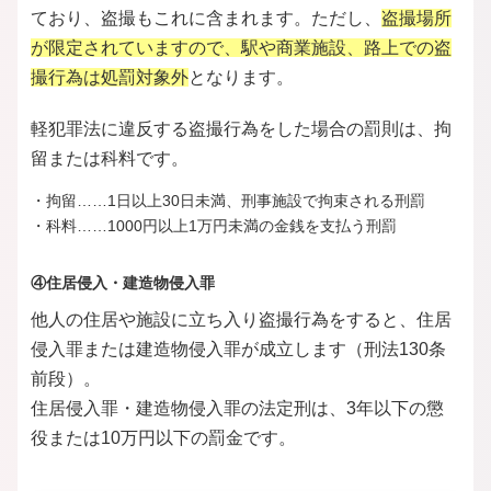
ており、盗撮もこれに含まれます。ただし、
盗撮場所
が限定されていますので、駅や商業施設、路上での盗
撮行為は処罰対象外
となります。
軽犯罪法に違反する盗撮行為をした場合の罰則は、拘
留または科料です。
・拘留……1日以上30日未満、刑事施設で拘束される刑罰
・科料……1000円以上1万円未満の金銭を支払う刑罰
④住居侵入・建造物侵入罪
他人の住居や施設に立ち入り盗撮行為をすると、住居
侵入罪または建造物侵入罪が成立します（刑法130条
前段）。
住居侵入罪・建造物侵入罪の法定刑は、3年以下の懲
役または10万円以下の罰金です。