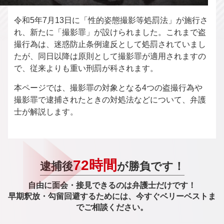
令和5年7月13日に「性的姿態撮影等処罰法」が施行さ
れ、新たに「撮影罪」が設けられました。これまで盗
撮行為は、迷惑防止条例違反として処罰されていまし
たが、同日以降は原則として撮影罪が適用されますの
で、従来よりも重い刑罰が科されます。
本ページでは、撮影罪の対象となる4つの盗撮行為や
撮影罪で逮捕されたときの対処法などについて、弁護
士が解説します。
72時間
逮捕後
が勝負です！
自由に面会・接見できるのは弁護士だけです！
早期釈放・勾留回避するためには、今すぐベリーベストま
でご相談ください。