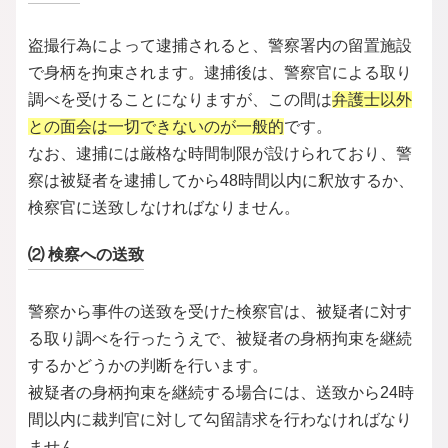
4、撮影行為以外で、性的姿態撮影等処罰法にあたる
行為
盗撮行為によって逮捕されると、警察署内の留置施設
⑴ 提供罪（性的影像記録提供等罪）
で身柄を拘束されます。逮捕後は、警察官による取り
⑵ 保管罪（性的影像記録保管罪）
調べを受けることになりますが、この間は
弁護士以外
⑶ 送信罪（性的姿態等送信罪）
との面会は一切できないのが一般的
です。
なお、逮捕には厳格な時間制限が設けられており、警
⑷ 記録罪（性的姿態等影像記録罪）
察は被疑者を逮捕してから48時間以内に釈放するか、
5、撮影罪と迷惑防止条例の違い
検察官に送致しなければなりません。
6、盗撮事件における弁護活動
⑴ 被害者との示談交渉
⑵ 検察への送致
⑵ 早期釈放に向けた働きかけ
警察から事件の送致を受けた検察官は、被疑者に対す
⑶ 不起訴や執行猶予の獲得に向けた弁護活動
る取り調べを行ったうえで、被疑者の身柄拘束を継続
⑷ 自首のサポート
するかどうかの判断を行います。
7、盗撮行為で逮捕されたらベリーベスト法律事務所
被疑者の身柄拘束を継続する場合には、送致から24時
へ
間以内に裁判官に対して勾留請求を行わなければなり
ません。