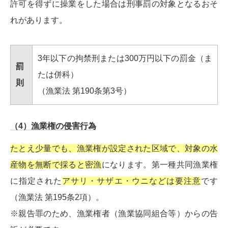
許可を得ずに操業をした場合は刑事罰の対象となるおそ
れがあります。
3年以下の拘禁刑または300万円以下の罰金（ま
罰
たは併科）
則
（漁業法 第190条第3号）
（4）漁業権の侵害行為
たとえ少量でも、漁業権が設定された区域で、対象の水
産物を無断で採ると密漁
になります。第一種共同漁業権
に指定された
アサリ・サザエ・ウニなどは要注意
です
（漁業法 第195条2項）。
※親告罪のため、漁業権者（漁業協同組合等）からの告