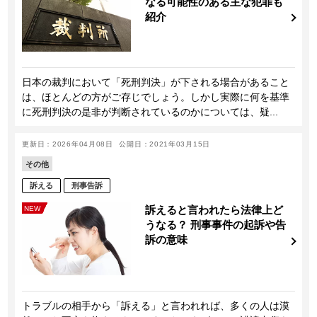
なる可能性のある主な犯罪も
紹介
日本の裁判において「死刑判決」が下される場合があること
は、ほとんどの方がご存じでしょう。しかし実際に何を基準
に死刑判決の是非が判断されているのかについては、疑...
更新日：2026年04月08日
公開日：2021年03月15日
その他
訴える
刑事告訴
訴えると言われたら法律上ど
NEW
うなる？ 刑事事件の起訴や告
訴の意味
トラブルの相手から「訴える」と言われれば、多くの人は漠