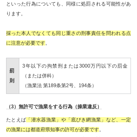
といった行為についても、同様に処罰される可能性があ
ります。
採った本人でなくても同じ重さの刑事責任を問われる点
に注意が必要です
。
3年以下の拘禁刑または3000万円以下の罰金
罰
（または併科）
則
（漁業法 第189条第2号、194条）
（3）無許可で漁業をする行為（操業違反）
たとえば
「潜水器漁業」や「底びき網漁業」など、一定
の漁業には都道府県知事の許可が必要です
。