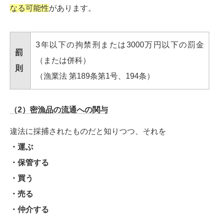
なる可能性
があります。
3年以下の拘禁刑または3000万円以下の罰金
罰
（または併科）
則
（漁業法 第189条第1号、194条）
（2）密漁品の流通への関与
違法に採捕されたものだと知りつつ、それを
・運ぶ
・保管する
・買う
・売る
・仲介する