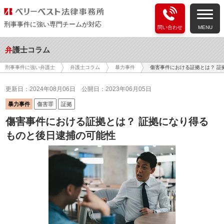
刑事事件に強い専門チームが対応
問い合わせ
MENU
弁護士コラム
傷害事件における証拠とは？ 証
刑事事件に強い弁護士
弁護士コラム
暴力事件
更新日：2024年08月06日
公開日：2023年06月05日
暴力事件
傷害罪
証拠
傷害事件における証拠とは？ 証拠になり得る
ものと後日逮捕の可能性