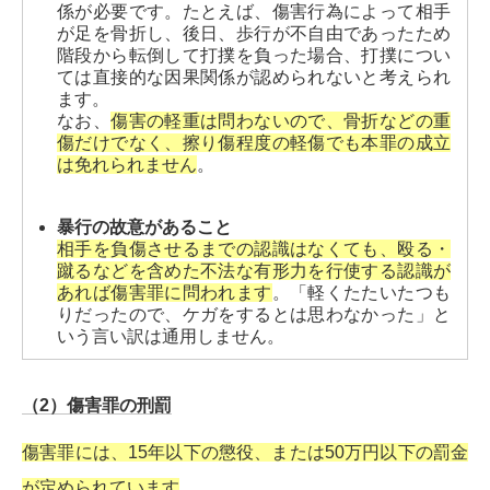
係が必要です。たとえば、傷害行為によって相手
が足を骨折し、後日、歩行が不自由であったため
階段から転倒して打撲を負った場合、打撲につい
ては直接的な因果関係が認められないと考えられ
ます。
なお、
傷害の軽重は問わないので、骨折などの重
傷だけでなく、擦り傷程度の軽傷でも本罪の成立
は免れられません
。
暴行の故意があること
相手を負傷させるまでの認識はなくても、殴る・
蹴るなどを含めた不法な有形力を行使する認識が
あれば傷害罪に問われます
。「軽くたたいたつも
りだったので、ケガをするとは思わなかった」と
いう言い訳は通用しません。
（2）傷害罪の刑罰
傷害罪には、15年以下の懲役、または50万円以下の罰金
が定められています
。