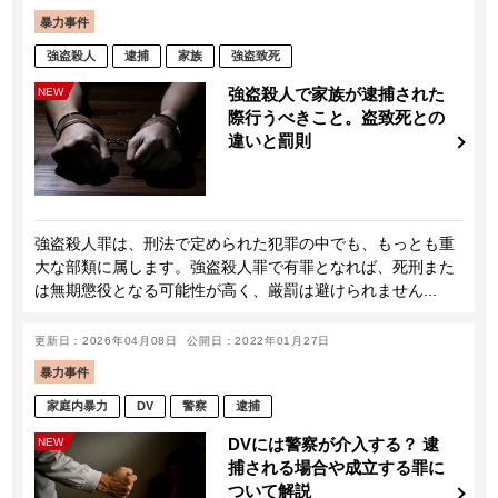
暴力事件
強盗殺人
逮捕
家族
強盗致死
強盗殺人で家族が逮捕された
NEW
際行うべきこと。盗致死との
違いと罰則
強盗殺人罪は、刑法で定められた犯罪の中でも、もっとも重
大な部類に属します。強盗殺人罪で有罪となれば、死刑また
は無期懲役となる可能性が高く、厳罰は避けられません...
更新日：2026年04月08日
公開日：2022年01月27日
暴力事件
家庭内暴力
DV
警察
逮捕
DVには警察が介入する？ 逮
NEW
捕される場合や成立する罪に
ついて解説