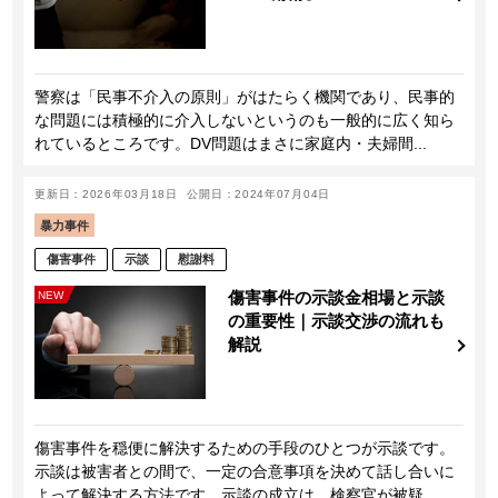
警察は「民事不介入の原則」がはたらく機関であり、民事的
な問題には積極的に介入しないというのも一般的に広く知ら
れているところです。DV問題はまさに家庭内・夫婦間...
更新日：2026年03月18日
公開日：2024年07月04日
暴力事件
傷害事件
示談
慰謝料
傷害事件の示談金相場と示談
NEW
の重要性｜示談交渉の流れも
解説
傷害事件を穏便に解決するための手段のひとつが示談です。
示談は被害者との間で、一定の合意事項を決めて話し合いに
よって解決する方法です。示談の成立は、検察官が被疑...