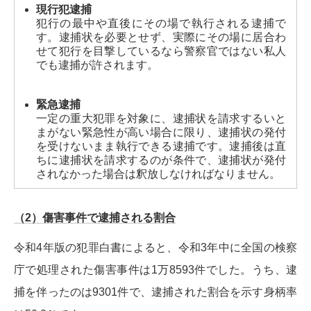
現行犯逮捕
犯行の最中や直後にその場で執行される逮捕で
す。逮捕状を必要とせず、実際にその場に居合わ
せて犯行を目撃しているなら警察官ではない私人
でも逮捕が許されます。
緊急逮捕
一定の重大犯罪を対象に、逮捕状を請求するいと
まがない緊急性が高い場合に限り、逮捕状の発付
を受けないまま執行できる逮捕です。逮捕後は直
ちに逮捕状を請求するのが条件で、逮捕状が発付
されなかった場合は釈放しなければなりません。
（2）傷害事件で逮捕される割合
令和4年版の犯罪白書によると、令和3年中に全国の検察
庁で処理された傷害事件は1万8593件でした。うち、逮
捕を伴ったのは9301件で、逮捕された割合を示す身柄率