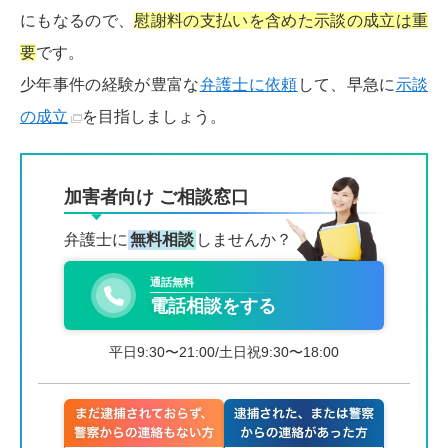
にもなるので、
慰謝料の支払いを含めた示談の成立は重
要
です。
少年事件の経験が豊富な
弁護士に依頼
して、早急に
示談
の成立
を目指しましょう。
加害者向け ご相談窓口
弁護士に
無料相談
しませんか？
通話無料
電話相談をする
平日9:30〜21:00/土日祝9:30〜18:00