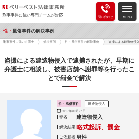
刑事事件に強い専門チームが対応
問い合わせ
MENU
性・風俗事件の解決事例
盗撮による建造物侵
刑事事件に強い弁護士
解決事例
性・風俗事件の解決事例
盗撮による建造物侵入で逮捕されたが、早期に
弁護士に相談し、被害店舗へ謝罪等を行ったこ
とで罰金で解決
性・風俗事件
建造物侵入
2017年09月26日
建造物侵入
罪名
略式起訴、罰金
解決結果
男性
ご依頼者