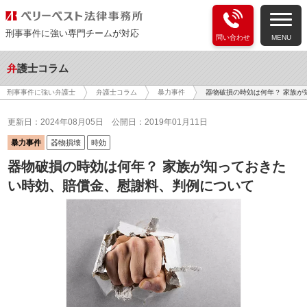
刑事事件に強い専門チームが対応
問い合わせ
MENU
弁護士コラム
器物破損の時効は何年？ 家族が
刑事事件に強い弁護士
弁護士コラム
暴力事件
更新日：2024年08月05日
公開日：2019年01月11日
暴力事件
器物損壊
時効
器物破損の時効は何年？ 家族が知っておきた
い時効、賠償金、慰謝料、判例について