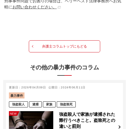
刑事事件問題でお困りの場合は、ベリーベスト法律事務所へお気
軽に
お問い合わせください。
弁護士コラムトップにもどる
その他の暴力事件のコラム
更新日：2026年04月09日
公開日：2024年06月11日
暴力事件
強盗殺人
逮捕
家族
強盗致死
強盗殺人で家族が逮捕された
NEW
際行うべきこと。盗致死との
違いと罰則