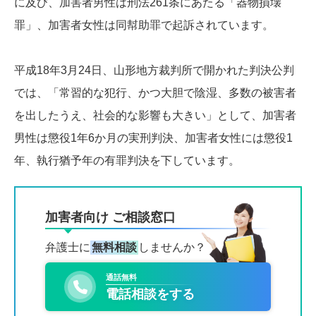
に及び、加害者男性は刑法261条にあたる「器物損壊
罪」、加害者女性は同幇助罪で起訴されています。
平成18年3月24日、山形地方裁判所で開かれた判決公判
では、「常習的な犯行、かつ大胆で陰湿、多数の被害者
を出したうえ、社会的な影響も大きい」として、加害者
男性は懲役1年6か月の実刑判決、加害者女性には懲役1
年、執行猶予年の有罪判決を下しています。
加害者向け ご相談窓口
弁護士に
無料相談
しませんか？
通話無料
電話相談をする