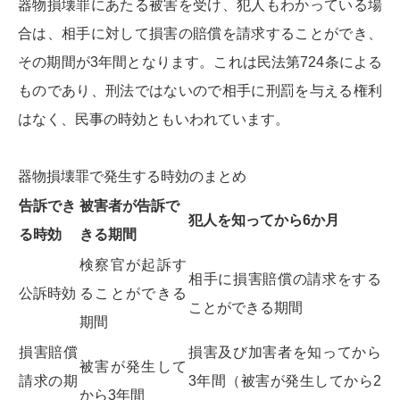
器物損壊罪にあたる被害を受け、犯人もわかっている場
合は、相手に対して損害の賠償を請求することができ、
その期間が3年間となります。これは民法第724条による
ものであり、刑法ではないので相手に刑罰を与える権利
はなく、民事の時効ともいわれています。
器物損壊罪で発生する時効のまとめ
告訴でき
被害者が告訴で
犯人を知ってから6か月
る時効
きる期間
検察官が起訴す
相手に損害賠償の請求をする
公訴時効
ることができる
ことができる期間
期間
損害賠償
損害及び加害者を知ってから
被害が発生して
請求の期
3年間（被害が発生してから2
から3年間