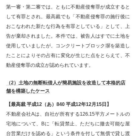
第一審・第二審では、ともに不動産侵奪罪が成立すると
して有罪とされ、最高裁でも「不動産侵奪罪の施行後に
おこなわれた新たな行為を有罪としている」として、上
告が棄却されました。本件では、被告人はすでに土地を
使用していましたが、コンクリートブロック塀を築造し
たことによりその占有に変化が生じた点をとらえて、不
動産侵奪罪の成立が認められています。
（2）土地の無断転借人が簡易施設を改造して本格的店
舗を構築したケース
【最高裁 平成12（あ）840 平成12年12月15日】
不動産会社Aは、自社が所有する126.15平方メートルの
宅地について、Bに「転貸禁止、ただちに撤去可能な屋
台営業だけを認める」という条件を付して無償で貸し渡