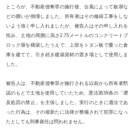
ところが、不動産侵奪罪の施行後、台風によって板塀な
どの囲いが倒壊しました。所有者はその修繕工事をしな
いよう強く申し入れましたが、被告人はその申し入れを
拒み、土地の周囲に高さ2.75メートルのコンクリートブ
ロック塀を構築したうえで、上部をトタン板で覆った倉
庫を建てて、引き続き建築資材の置き場として使用しま
した。
被告人は、不動産侵奪罪が施行される以前から所有者黙
認のもとで土地を使用していたため、憲法第39条の「遡
及処罰の禁止」を主張しました。実行のときに適法であ
った行為は、その後新たに法律が整備されて犯罪になっ
たとしても刑事責任は問われません。