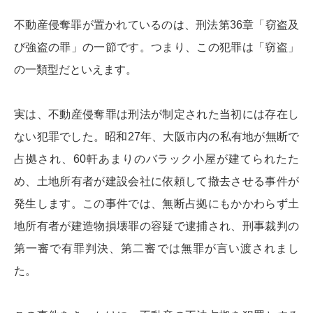
不動産侵奪罪が置かれているのは、刑法第36章「窃盗及
び強盗の罪」の一節です。つまり、この犯罪は「窃盗」
の一類型だといえます。
実は、不動産侵奪罪は刑法が制定された当初には存在し
ない犯罪でした。昭和27年、大阪市内の私有地が無断で
占拠され、60軒あまりのバラック小屋が建てられたた
め、土地所有者が建設会社に依頼して撤去させる事件が
発生します。この事件では、無断占拠にもかかわらず土
地所有者が建造物損壊罪の容疑で逮捕され、刑事裁判の
第一審で有罪判決、第二審では無罪が言い渡されまし
た。