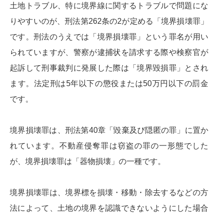
土地トラブル、特に境界線に関するトラブルで問題にな
りやすいのが、刑法第262条の2が定める「境界損壊罪」
です。刑法のうえでは「境界損壊罪」という罪名が用い
られていますが、警察が逮捕状を請求する際や検察官が
起訴して刑事裁判に発展した際は「境界毀損罪」とされ
ます。法定刑は5年以下の懲役または50万円以下の罰金
です。
境界損壊罪は、刑法第40章「毀棄及び隠匿の罪」に置か
れています。不動産侵奪罪は窃盗の罪の一形態でした
が、境界損壊罪は「器物損壊」の一種です。
境界損壊罪は、境界標を損壊・移動・除去するなどの方
法によって、土地の境界を認識できないようにした場合