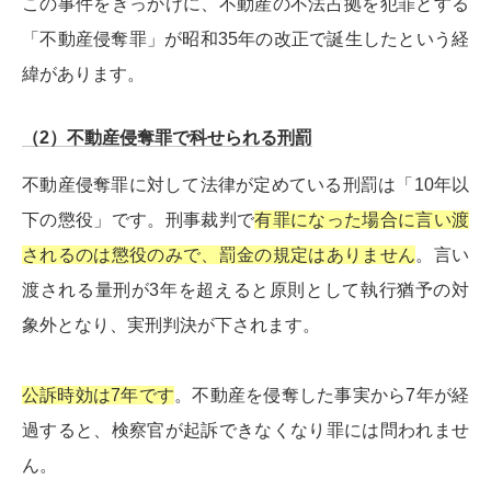
この事件をきっかけに、不動産の不法占拠を犯罪とする
「不動産侵奪罪」が昭和35年の改正で誕生したという経
緯があります。
（2）不動産侵奪罪で科せられる刑罰
不動産侵奪罪に対して法律が定めている刑罰は「10年以
下の懲役」です。刑事裁判で
有罪になった場合に言い渡
されるのは懲役のみで、罰金の規定はありません
。言い
渡される量刑が3年を超えると原則として執行猶予の対
象外となり、実刑判決が下されます。
公訴時効は7年です
。不動産を侵奪した事実から7年が経
過すると、検察官が起訴できなくなり罪には問われませ
ん。