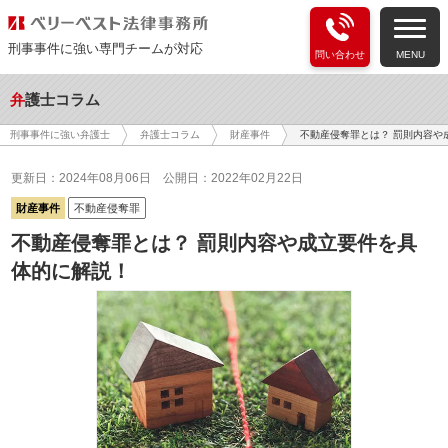
刑事事件に強い専門チームが対応
問い合わせ
MENU
弁護士コラム
不動産侵奪罪とは？ 罰則内容や
刑事事件に強い弁護士
弁護士コラム
財産事件
更新日：2024年08月06日
公開日：2022年02月22日
財産事件
不動産侵奪罪
不動産侵奪罪とは？ 罰則内容や成立要件を具
体的に解説！