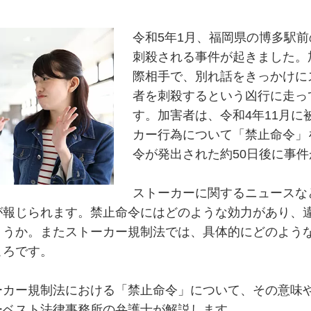
令和5年1月、福岡県の博多駅
刺殺される事件が起きました。
際相手で、別れ話をきっかけに
者を刺殺するという凶行に走っ
す。加害者は、令和4年11月に
カー行為について「禁止命令」
令が発出された約50日後に事
ストーカーに関するニュースな
が報じられます。禁止命令にはどのような効力があり、
ょうか。またストーカー規制法では、具体的にどのよう
ころです。
ーカー規制法における「禁止命令」について、その意味
ーベスト法律事務所の弁護士が解説します。