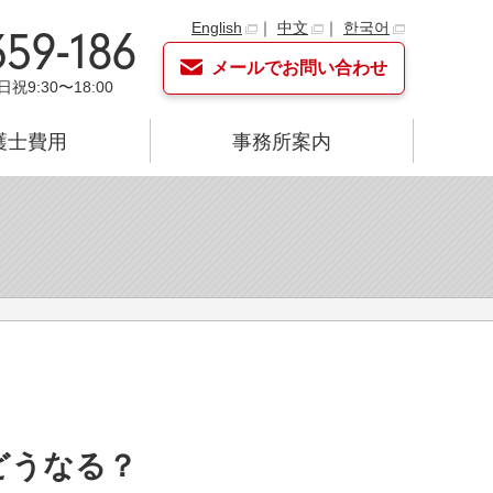
English
｜
中文
｜
한국어
359-186
メールでお問い合わせ
日祝9:30〜18:00
護士費用
事務所案内
どうなる？