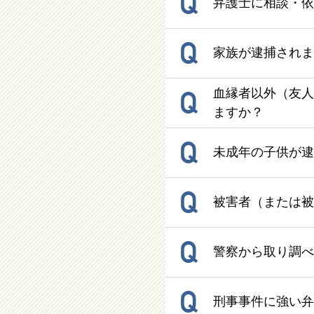
Q
弁護士に相談・依
Q
家族が逮捕されま
Q
血縁者以外（友人
ますか？
Q
未成年の子供が逮
Q
被害者（または被
Q
警察から取り調べ
Q
刑事事件に強い弁