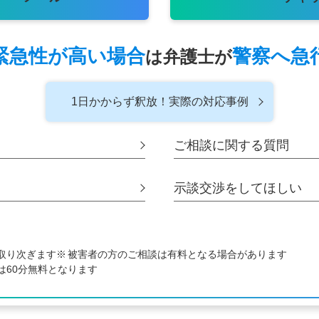
緊急性が高い場合
警察へ急
は
弁護士が
1日かからず釈放！
実際の対応事例
ご相談に関する
質問
示談交渉をして
ほしい
取り次ぎます
被害者の方のご相談は有料となる場合があります
は60分無料となります