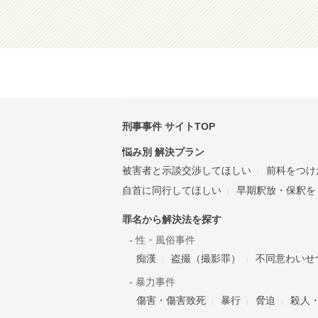
刑事事件 サイトTOP
悩み別 解決プラン
被害者と示談交渉してほしい
前科をつけ
自首に同行してほしい
早期釈放・保釈を
罪名から解決法を探す
- 性・風俗事件
痴漢
盗撮（撮影罪）
不同意わいせ
- 暴力事件
傷害・傷害致死
暴行
脅迫
殺人