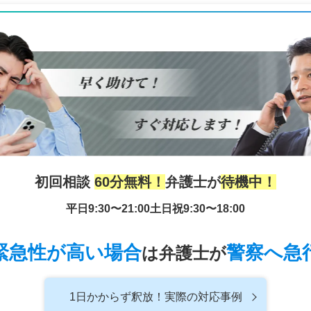
初回相談
60分無料！
弁護士が
待機中！
平日9:30〜21:00
土日祝9:30〜18:00
緊急性が高い場合
警察へ急
は
弁護士が
1日かからず釈放！
実際の対応事例