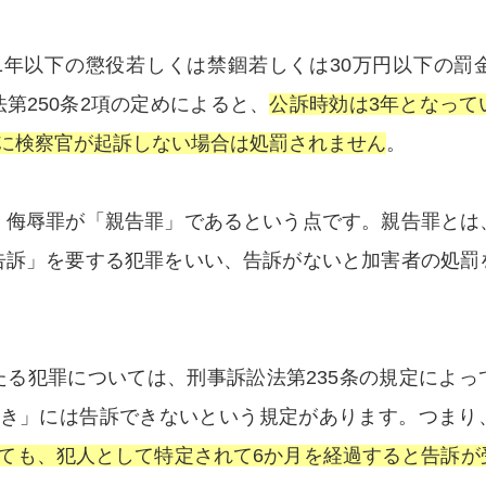
1年以下の懲役若しくは禁錮若しくは30万円以下の罰
第250条2項の定めによると、
公訴時効は3年となって
でに検察官が起訴しない場合は処罰されません
。
、侮辱罪が「親告罪」であるという点です。親告罪とは
告訴」を要する犯罪をいい、告訴がないと加害者の処罰
たる犯罪については、刑事訴訟法第235条の規定によっ
とき」には告訴できないという規定があります。つまり
っても、犯人として特定されて6か月を経過すると告訴が