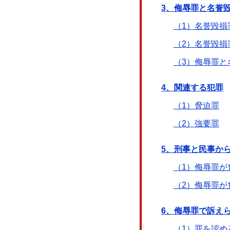
3、侮辱罪と名誉
（1）名誉毀損
（2）名誉毀損
（3）侮辱罪と
4、関連する犯罪
（1）脅迫罪
（2）強要罪
5、刑事と民事か
（1）侮辱罪が
（2）侮辱罪が
6、侮辱罪で訴え
（1）罪を認め