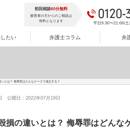
初回相談
60分無料
0120-
被害者の方からのご相談は
有料となります
平日9:30〜21:00/土
決したい
弁護士コラム
弁
違いとは？ 侮辱罪はどんなケースで成立する？
日
公開日：2022年07月19日
毀損の違いとは？ 侮辱罪はどんな