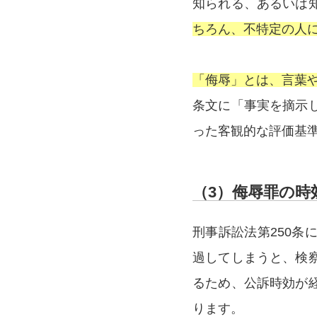
知られる、あるいは
ちろん、不特定の人
「侮辱」とは、言葉
条文に「事実を摘示
った客観的な評価基
（3）侮辱罪の時
刑事訴訟法第250
過してしまうと、検
るため、公訴時効が
ります。