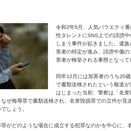
令和2年5月、人気バラエティ
性タレントにSNS上での誹謗
しまう事件が起きました。遺族
害者の特定が進み、誹謗中傷の
害者が検挙される事態となって
同年12月には加害者のうち20
で書類送検されたという報道が
はじまった当初、警察は「名誉
。なぜ侮辱罪で書類送検され、名誉毀損罪での立件が見
いでしょう。
辱罪がどのような場合に成立する犯罪なのかを中心に、