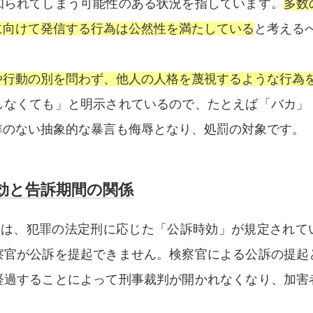
知られてしまう可能性のある状況を指しています。
多数
に向けて発信する行為は公然性を満たしている
と考える
や行動の別を問わず、他人の人格を蔑視するような行為
しなくても」と明示されているので、たとえば「バカ」
準のない抽象的な暴言も侮辱となり、処罰の対象です。
効と告訴期間の関係
条には、犯罪の法定刑に応じた「公訴時効」が規定されて
察官が公訴を提起できません。検察官による公訴の提起
経過することによって刑事裁判が開かれなくなり、加害