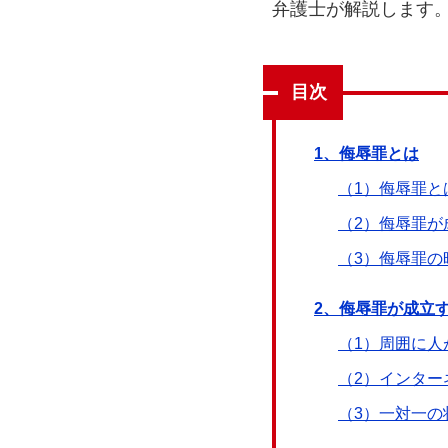
弁護士が解説します
目次
1、侮辱罪とは
（1）侮辱罪と
（2）侮辱罪が
（3）侮辱罪の
2、侮辱罪が成立
（1）周囲に人
（2）インター
（3）一対一の