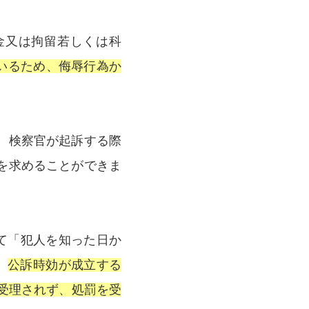
金又は拘留若しくは科
いるため、侮辱行為か
、検察官が起訴する際
を求めることができま
て「犯人を知った日か
、
公訴時効が成立する
受理されず、処罰を受