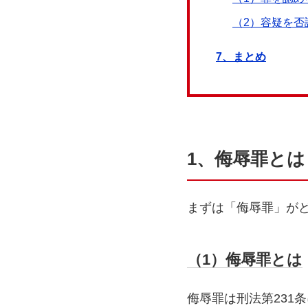
（2）容疑を否
7、まとめ
1、侮辱罪とは
まずは「侮辱罪」が
（1）侮辱罪とは
侮辱罪は刑法第231