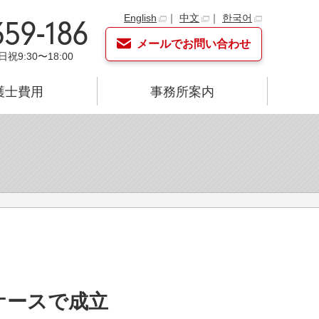
English
｜
中文
｜
한국어
359-186
メールでお問い合わせ
日祝9:30〜18:00
護士費用
事務所案内
ケースで成立