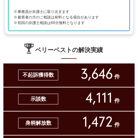
事務員が弁護士に取り次ぎます
被害者の方のご相談は有料となる場合があります
初回の弁護士相談は60分無料となります
ベリーベストの解決実績
3,646
不起訴獲得数
件
4,111
示談数
件
1,472
身柄解放数
件