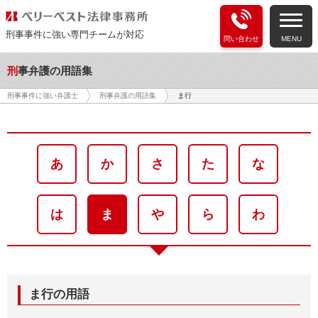
刑事事件に強い専門チームが対応
問い合わせ
MENU
刑事弁護の用語集
ま行
刑事事件に強い弁護士
刑事弁護の用語集
あ
か
さ
た
な
は
ま
や
ら
わ
ま行の用語