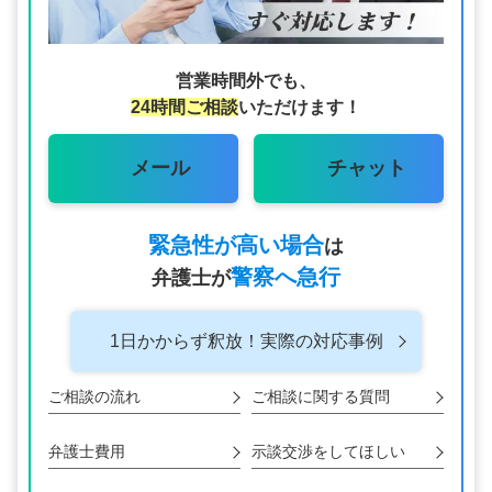
営業時間外でも、
24時間ご相談
いただけます！
メール
チャット
緊急性が高い場合
は
警察へ急行
弁護士が
1日かからず釈放！
実際の対応事例
ご相談の流れ
ご相談に関する
質問
弁護士費用
示談交渉をして
ほしい