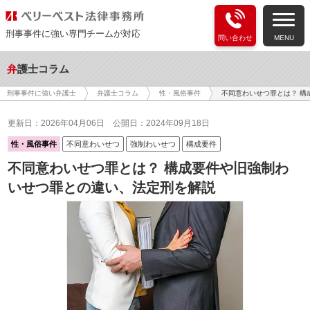
刑事事件に強い専門チームが対応
問い合わせ
MENU
弁護士コラム
不同意わいせつ罪とは？ 構
刑事事件に強い弁護士
弁護士コラム
性・風俗事件
更新日：2026年04月06日
公開日：2024年09月18日
性・風俗事件
不同意わいせつ
強制わいせつ
構成要件
不同意わいせつ罪とは？ 構成要件や旧強制わ
いせつ罪との違い、法定刑を解説