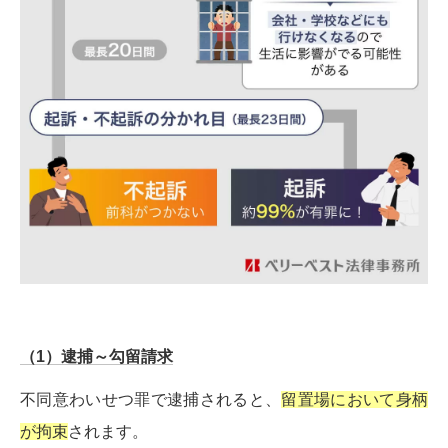
（1）逮捕～勾留請求
不同意わいせつ罪で逮捕されると、
留置場において身柄
が拘束
されます。