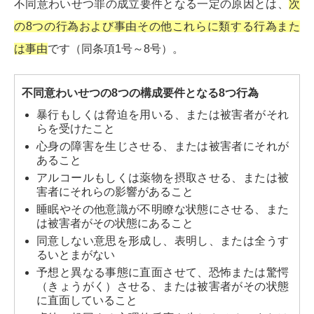
不同意わいせつ罪の成立要件となる一定の原因とは、
次
の8つの行為および事由その他これらに類する行為また
は事由
です（同条項1号～8号）。
不同意わいせつの8つの構成要件となる8つ行為
暴行もしくは脅迫を用いる、または被害者がそれ
らを受けたこと
心身の障害を生じさせる、または被害者にそれが
あること
アルコールもしくは薬物を摂取させる、または被
害者にそれらの影響があること
睡眠やその他意識が不明瞭な状態にさせる、また
は被害者がその状態にあること
同意しない意思を形成し、表明し、または全うす
るいとまがない
予想と異なる事態に直面させて、恐怖または驚愕
（きょうがく）させる、または被害者がその状態
に直面していること