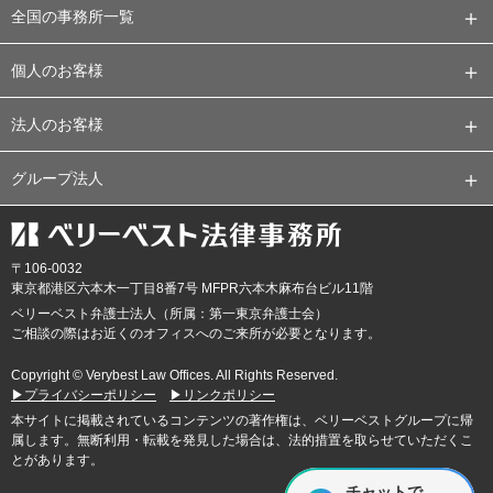
全国の事務所一覧
個人のお客様
法人のお客様
グループ法人
〒106-0032
東京都
港区六本木一丁目8番7号 MFPR六本木麻布台ビル11階
ベリーベスト弁護士法人（所属：第一東京弁護士会）
ご相談の際はお近くのオフィスへのご来所が必要となります。
Copyright © Verybest Law Offices. All Rights Reserved.
▶プライバシーポリシー
▶リンクポリシー
本サイトに掲載されているコンテンツの著作権は、ベリーベストグループに帰
属します。無断利用・転載を発見した場合は、法的措置を取らせていただくこ
とがあります。