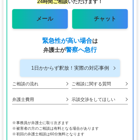
24時間ご相談
いただけます！
メール
チャット
緊急性が高い場合
は
警察へ急行
弁護士が
1日かからず釈放！
実際の対応事例
ご相談の流れ
ご相談に関する
質問
弁護士費用
示談交渉をして
ほしい
事務員が弁護士に取り次ぎます
被害者の方のご相談は有料となる場合があります
初回の弁護士相談は60分無料となります