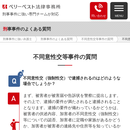
刑事事件に強い専門チームが対応
問い合わせ
MENU
刑事事件のよくある質問
不同
刑事事件に強い弁護士
刑事事件のよくある質問
不同意性交等事件の質問
不同意性交等事件の質問
不同意性交（強制性交）で逮捕されるのはどのような
Q
場合でしょうか？
まず、被害者が被害届や告訴状を警察に提出します。
A
その上で、逮捕の要件が満たされると逮捕されること
となります。逮捕の要件が備わっているかどうかは、
被害者の供述内容、加害者の不同意性交（強制性交）
等についての認否、加害者に定職や家族があるかどう
か、加害者が被害者の連絡先や住所等を知っているか