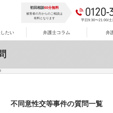
初回相談
60分無料
0120-
被害者の方からのご相談は
有料となります
平日9:30〜21:00/土
決したい
弁護士コラム
弁
問
問
不同意性交等事件の質問
一覧