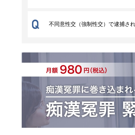
Q
不同意性交（強制性交）で逮捕さ