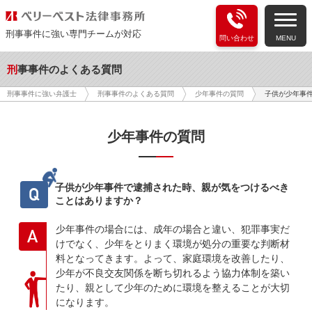
刑事事件に強い専門チームが対応
問い合わせ
MENU
刑事事件のよくある質問
子供が少年事
刑事事件に強い弁護士
刑事事件のよくある質問
少年事件の質問
少年事件の質問
子供が少年事件で逮捕された時、親が気をつけるべき
Q
ことはありますか？
少年事件の場合には、成年の場合と違い、犯罪事実だ
A
けでなく、少年をとりまく環境が処分の重要な判断材
料となってきます。よって、家庭環境を改善したり、
少年が不良交友関係を断ち切れるよう協力体制を築い
たり、親として少年のために環境を整えることが大切
になります。